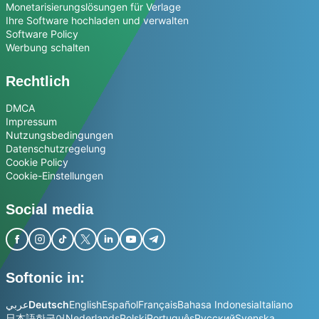
Monetarisierungslösungen für Verlage
Ihre Software hochladen und verwalten
Software Policy
Werbung schalten
Rechtlich
DMCA
Impressum
Nutzungsbedingungen
Datenschutzregelung
Cookie Policy
Cookie-Einstellungen
Social media
Softonic in:
عربي
Deutsch
English
Español
Français
Bahasa Indonesia
Italiano
日本語
한국어
Nederlands
Polski
Português
Русский
Svenska