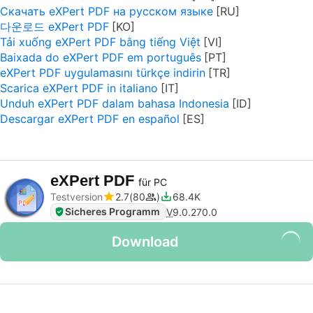
Скачать eXPert PDF на русском языке
다운로드 eXPert PDF
Tải xuống eXPert PDF bằng tiếng Việt
Baixada do eXPert PDF em português
eXPert PDF uygulamasını türkçe indirin
Scarica eXPert PDF in italiano
Unduh eXPert PDF dalam bahasa Indonesia
Descargar eXPert PDF en español
eXPert PDF
für PC
Testversion
2.7
80
68.4K
Sicheres Programm
V
9.0.270.0
Download