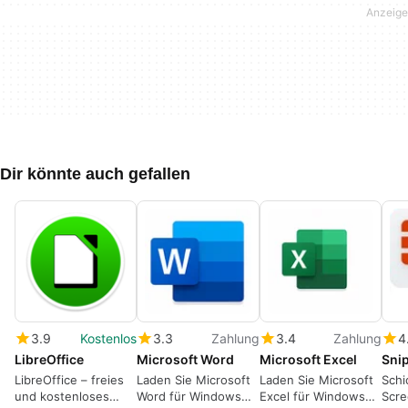
Dir könnte auch gefallen
3.9
Kostenlos
3.3
Zahlung
3.4
Zahlung
4
LibreOffice
Microsoft Word
Microsoft Excel
Sni
LibreOffice – freies
Laden Sie Microsoft
Laden Sie Microsoft
Schi
und kostenloses
Word für Windows
Excel für Windows
Scre